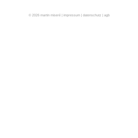
© 2026 martin miseré |
impressum
|
datenschutz
|
agb