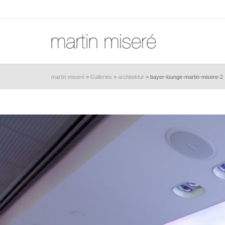
martin miseré
>
Galleries
>
architektur
>
bayer-lounge-martin-misere-2