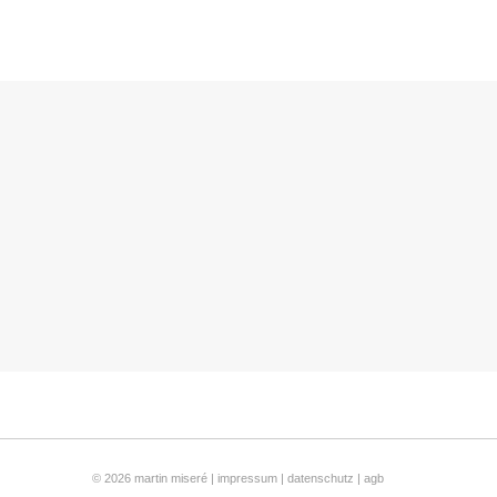
© 2026 martin miseré |
impressum
|
datenschutz
|
agb