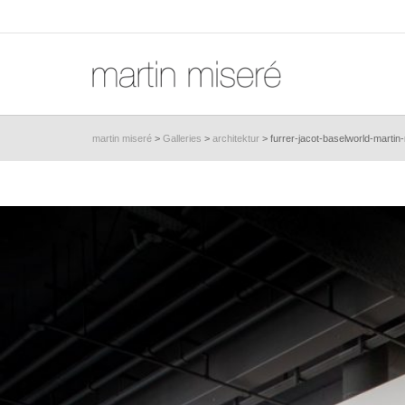
martin miseré
>
Galleries
>
architektur
>
furrer-jacot-baselworld-martin