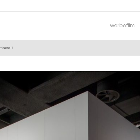
werbefilm
-misere-1