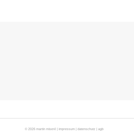
© 2026 martin miseré |
impressum
|
datenschutz
|
agb