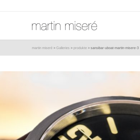
martin miseré
>
Galleries
>
produkte
>
sansibar-uboat-martin-misere-3