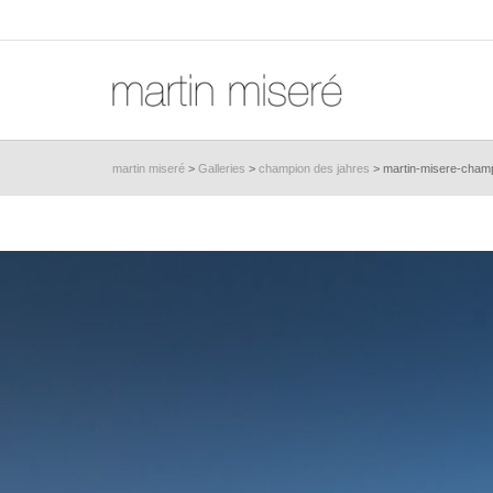
martin miseré
>
Galleries
>
champion des jahres
>
martin-misere-cham