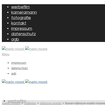
werbefilm
kameramann
fotografie
kontakt
impressum
datenschutz
agb
Menu
impressum
datenschutz
agb
werbefilm
martin miseré
>
Galleries
>
robinson events
>
boxen-robinson-martin-miser