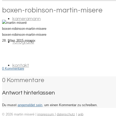
boxen-robinson-martin-misere
kameramann
boxen-robinson-martin-misere
boxen-robinson-martin-misere
28. März 2015
mirapix
fotografie
kontakt
0 Kommentare
0 Kommentare
Antwort hinterlassen
Du musst
angemeldet sein,
um einen Kommentar zu schreiben.
© 2026 martin miseré |
impressum
|
datenschutz
|
agb